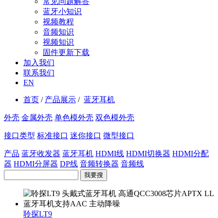
常见问题解答
蓝牙小知识
视频教程
音频知识
视频知识
固件更新下载
加入我们
联系我们
EN
首页
/
产品展示
/
蓝牙耳机
外壳
金属外壳
单色模外壳
双色模外壳
接口类型
标准接口
迷你接口
微型接口
产品
蓝牙收发器
蓝牙耳机
HDMI线
HDMI切换器
HDMI分配
器
HDMI分屏器
DP线
音频转换器
音频线
我要搜
聆探LT9